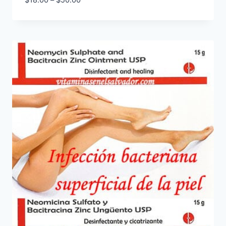
range:
$18.00
through
$50.00