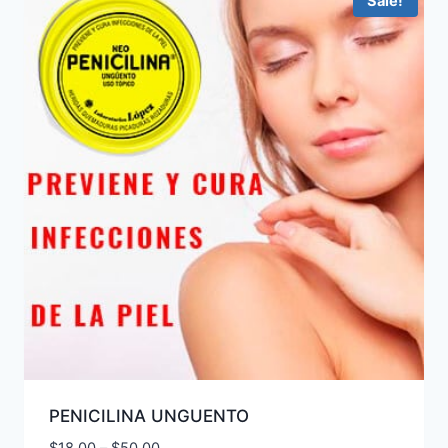
Sale!
PENICILINA UNGUENTO
Price
$
18.00
–
$
50.00