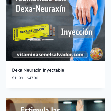
Dexa Neuraxin Inyectable
Price
$
11.99
–
$
47.96
range:
$11.99
through
$47.96