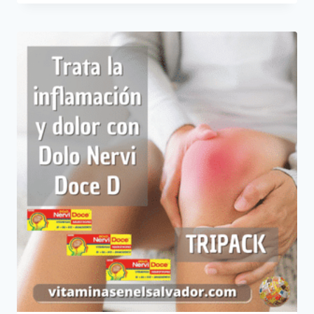
$9.99
through
$79.60