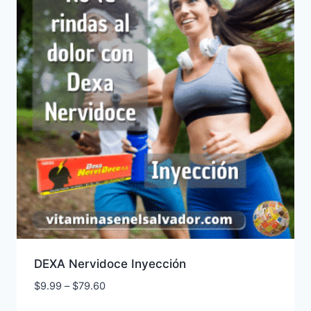
DEXA Nervidoce Inyección
Price
$
9.99
–
$
79.60
range: