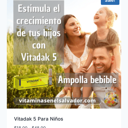
Sale!
Vitadak 5 Para Niños
Price
$
18.00
–
$
48.00