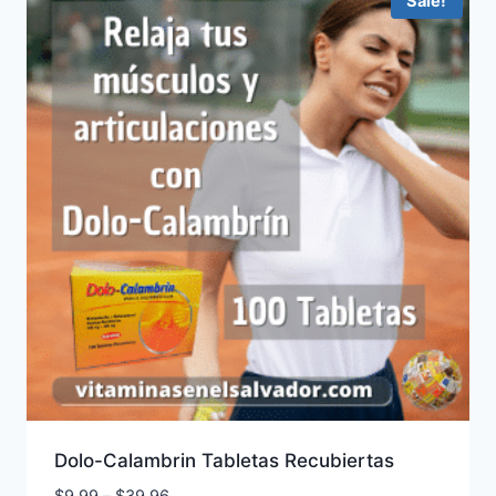
Sale!
Dolo-Calambrin Tabletas Recubiertas
Price
$
9.99
–
$
39.96