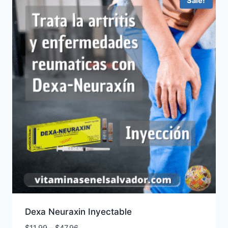
Sale!
Dexa Neuraxin Inyectable
Price
$
11.99
–
$
47.96