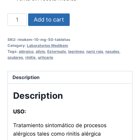
RINOKEM
Add to cart
10
mg
SKU:
rinokem-10-mg-50-tabletas
50
Category:
Laboratorios Medikem
Tabletas
Tags:
alérgico
,
alivio
,
Estornudo
,
lagrimeo
,
nariz roja
,
nasales
,
oculares
,
rinitis
,
urticaria
quantity
Description
Description
USO:
Tratamiento sintomático de procesos
alérgicos tales como rinitis alérgica