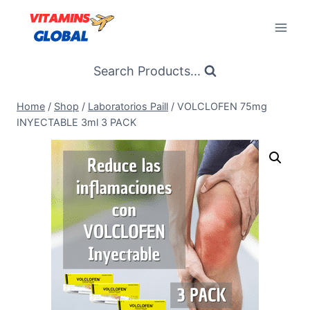
Skip
to
content
Search Products...
Home
/
Shop
/
Laboratorios Paill
/
VOLCLOFEN 75mg
INYECTABLE 3ml 3 PACK