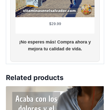
s
$
:
2
$
9
3
.
$
29.99
5
9
.
9
0
.
¡No esperes más! Compra ahora y
0
.
mejora tu calidad de vida.
Related products