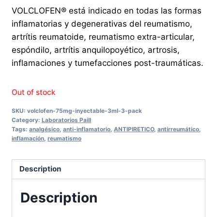
VOLCLOFEN® está indicado en todas las formas
inflamatorias y degenerativas del reumatismo,
artrítis reumatoide, reumatismo extra-articular,
espóndilo, artrítis anquilopoyético, artrosis,
inflamaciones y tumefacciones post-traumáticas.
Out of stock
SKU:
volclofen-75mg-inyectable-3ml-3-pack
Category:
Laboratorios Paill
Tags:
analgésico
,
anti-inflamatorio
,
ANTIPIRETICO
,
antirreumático
,
inflamación
,
reumatismo
Description
Description