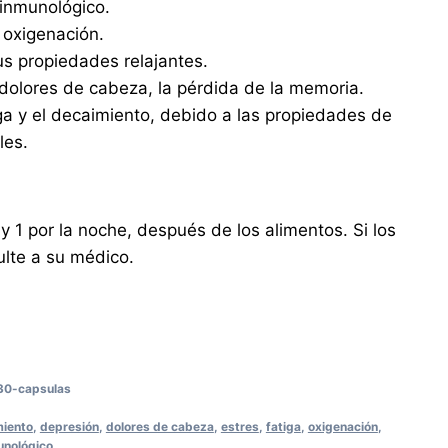
 inmunológico.
a oxigenación.
us propiedades relajantes.
 dolores de cabeza, la pérdida de la memoria.
ga y el decaimiento, debido a las propiedades de
les.
y 1 por la noche, después de los alimentos. Si los
ulte a su médico.
0-capsulas
iento
,
depresión
,
dolores de cabeza
,
estres
,
fatiga
,
oxigenación
,
unológico