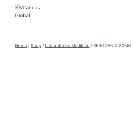
Skip
to
content
Home
/
Shop
/
Laboratorios Medikem
/
XEROGEN G 80MG