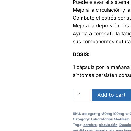
Puede elevar el sistema
Mejora la circulación y l
Combate el estrés por s
Mejora la depresión, los
Ayuda a combatir la fati
sus componentes natura
DOSIS:
1 cápsula por la mañana 
síntomas persisten cons
XEROGEN
Add to cart
G
80MG+100MG
SKU:
xerogen-g-80mg100mg-x-3
X
Category:
Laboratorios Medikem
30
Tags:
cerebro
,
circulación
,
Decaim
perdida de memoria
,
sistema inm