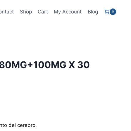
ontact
Shop
Cart
My Account
Blog
0
 80MG+100MG X 30
nto del cerebro.