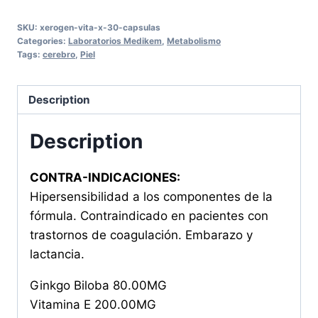
X
SKU:
xerogen-vita-x-30-capsulas
30
Categories:
Laboratorios Medikem
,
Metabolismo
CAPSULAS
Tags:
cerebro
,
Piel
quantity
Description
Description
CONTRA-INDICACIONES:
Hipersensibilidad a los componentes de la
fórmula. Contraindicado en pacientes con
trastornos de coagulación. Embarazo y
lactancia.
Ginkgo Biloba 80.00MG
Vitamina E 200.00MG