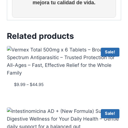
mejora tu calidad de vida.
Related products
Sale!
Price
$
9.99
–
$
44.95
range:
$9.99
through
$44.95
Sale!