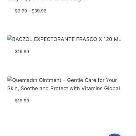
Price
$
9.99
–
$
39.96
range:
$9.99
through
$39.96
$
19.99
$
19.99