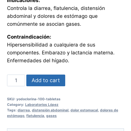
Indicaciones:
Controla la diarrea, flatulencia, distensión
abdominal y dolores de estómago que
comúnmente se asocian gases.
Contraindicación:
Hipersensibilidad a cualquiera de sus
componentes. Embarazo y lactancia materna.
Enfermedades del hígado.
YODOCLORINA
Add to cart
100
Tabletas
SKU:
yodoclorina-100-tabletas
quantity
Category:
Laboratorios López
Tags:
diarrea
,
distensión abdominal
,
dolor estomacal
,
dolores de
estómago
,
flatulencia
,
gases