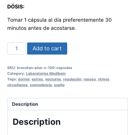
DÓSIS:
Tomar 1 cápsula al día preferentemente 30
minutos antes de acostarse.
BROXOTAN
Add to cart
PLUS
X
SKU:
broxotan-plus-x-100-capsulas
100
Category:
Laboratorios Medikem
CAPSULAS
Tags:
dormir
,
estres
,
nocturno
,
regulación
,
reposo
,
ritmos
circadianos
,
somnolencia
,
sueño
quantity
Description
Description