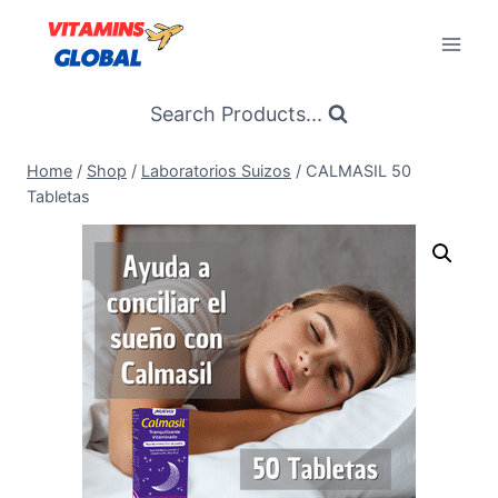
Skip
to
content
Search Products...
Home
/
Shop
/
Laboratorios Suizos
/
CALMASIL 50
Tabletas