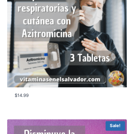
$
14.99
Sale!