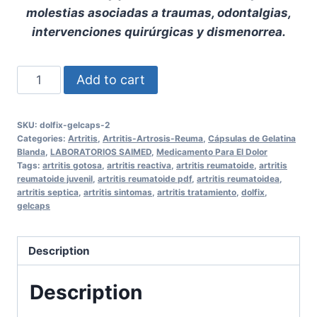
molestias asociadas a traumas, odontalgias,
intervenciones quirúrgicas y dismenorrea.
DOLFIX
Add to cart
GELCAPS
quantity
SKU:
dolfix-gelcaps-2
Categories:
Artritis
,
Artritis-Artrosis-Reuma
,
Cápsulas de Gelatina
Blanda
,
LABORATORIOS SAIMED
,
Medicamento Para El Dolor
Tags:
artritis gotosa
,
artritis reactiva
,
artritis reumatoide
,
artritis
reumatoide juvenil
,
artritis reumatoide pdf
,
artritis reumatoidea
,
artritis septica
,
artritis sintomas
,
artritis tratamiento
,
dolfix
,
gelcaps
Description
Description