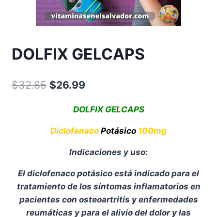
DOLFIX GELCAPS
Original
Current
$
32.65
$
26.99
price
price
DOLFIX GELCAPS
was:
is:
Diclofenaco
Potásico
100mg
$32.65.
$26.99.
Indicaciones y uso:
El diclofenaco potásico está indicado para el
tratamiento de los síntomas inflamatorios en
pacientes con osteoartritis y enfermedades
reumáticas y para el alivio del dolor y las