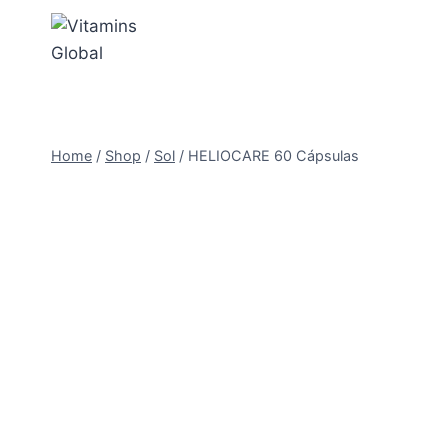
Skip
to
content
Home
/
Shop
/
Sol
/
HELIOCARE 60 Cápsulas