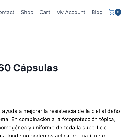
ontact
Shop
Cart
My Account
Blog
0
60 Cápsulas
 ayuda a mejorar la resistencia de la piel al daño
oma. En combinación a la fotoprotección tópica,
homogénea y uniforme de toda la superficie
nas donde no podemos aplicar crema (cuero