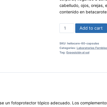
cabelludo, ojos, orejas, 
contenido en betacarote
HELIOCARE
Add to cart
60
Cápsulas
SKU:
heliocare-60-capsulas
quantity
Categories:
Laboratorios Fernblo
Tag:
Exposición al sol
arse un fotoprotector tópico adecuado. Los complementos