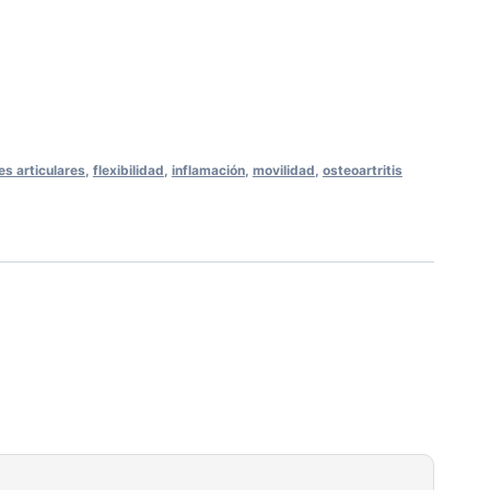
s articulares
,
flexibilidad
,
inflamación
,
movilidad
,
osteoartritis