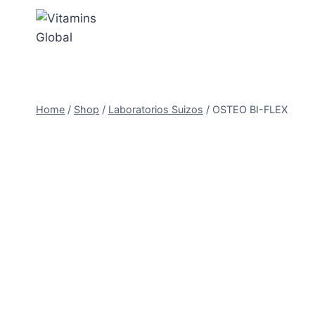
Skip
to
content
Home
/
Shop
/
Laboratorios Suizos
/
OSTEO BI-FLEX