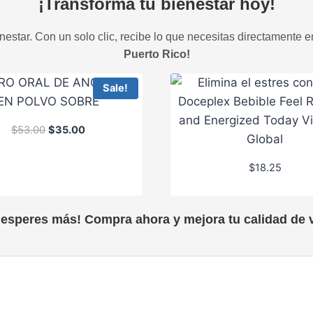
¡Transforma tu bienestar hoy!
estar. Con un solo clic, recibe lo que necesitas directamente e
Puerto Rico!
Sale!
O
C
$
53.00
$
35.00
r
u
i
r
$
18.25
g
r
i
e
n
n
 esperes más! Compra ahora y mejora tu calidad de v
a
t
l
p
p
r
r
i
i
c
c
e