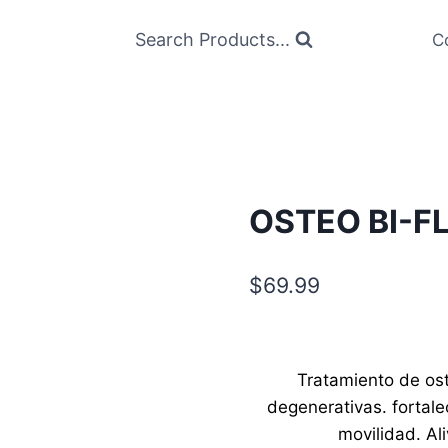
Search Products...
C
OSTEO BI-F
$
69.99
Tratamiento de ost
degenerativas. fortale
movilidad. Ali