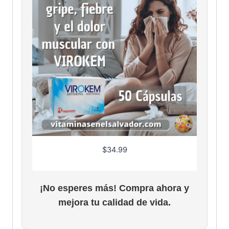
4
7
.
9
6
$
34.99
¡No esperes más! Compra ahora y
mejora tu calidad de vida.