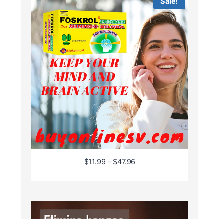
Sale!
P
$
11.99
–
$
47.96
r
i
c
e
r