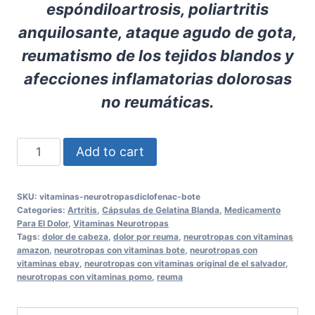
espóndiloartrosis, poliartritis
anquilosante, ataque agudo de gota,
reumatismo de los tejidos blandos y
afecciones inflamatorias dolorosas
no reumáticas.
Sin
Add to cart
dolor
con
SKU:
vitaminas-neurotropasdiclofenac-bote
VITAMINAS
Categories:
Artritis
,
Cápsulas de Gelatina Blanda
,
Medicamento
NEUROTROPAS+DICLOFENAC
Para El Dolor
,
Vitaminas Neurotropas
Tags:
dolor de cabeza
,
dolor por reuma
,
neurotropas con vitaminas
BOTE
amazon
,
neurotropas con vitaminas bote
,
neurotropas con
quantity
vitaminas ebay
,
neurotropas con vitaminas original de el salvador
,
neurotropas con vitaminas pomo
,
reuma