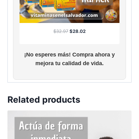
O
C
$
32.97
$
28.02
r
u
i
r
g
r
¡No esperes más! Compra ahora y
i
e
mejora tu calidad de vida.
n
n
a
t
l
p
p
r
r
i
Related products
i
c
c
e
e
i
w
s
a
:
s
$