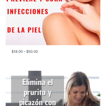
Price
$
18.00
–
$
50.00
range:
$18.00
through
$50.00