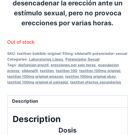
desencadenar la erección ante un
estímulo sexual, pero no provoca
erecciones por varias horas.
Out of stock
SKU:
testiton-bebible-original-50mg-sildenafil-potenciador-sexual
Categories:
Laboratorios López
,
Potenciador Sexual
Tags:
disfuncion erectil
,
erecciones por seis horas
,
eyaculacion
precoz
,
sildenafil
,
testiton
,
testiton 100
,
testiton 100mg original
,
testiton 100mg original amazon
,
testiton 100mg original ebay
,
testiton 100mg original el salvador
,
testiton efectos secundarios
Description
Description
Dosis