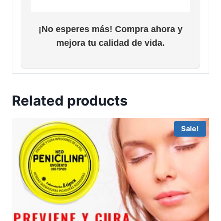
.
9
9
.
¡No esperes más! Compra ahora y
9
.
mejora tu calidad de vida.
Related products
Sale!