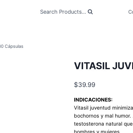
Search Products...
C
0 Cápsulas
VITASIL JU
$
39.99
INDICACIONES:
Vitasil juventud minimiz
bochornos y mal humor.
testosterona natural qu
hombres y mujeres