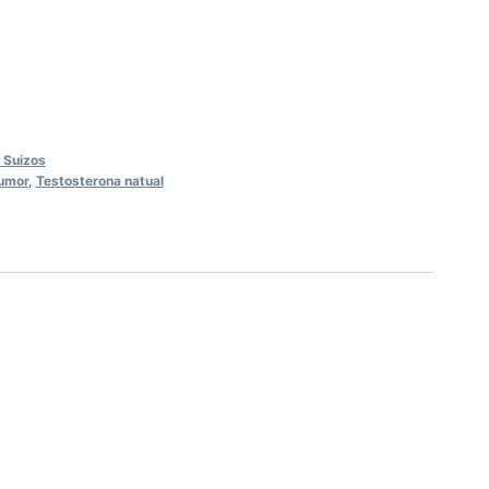
 Suizos
umor
,
Testosterona natual