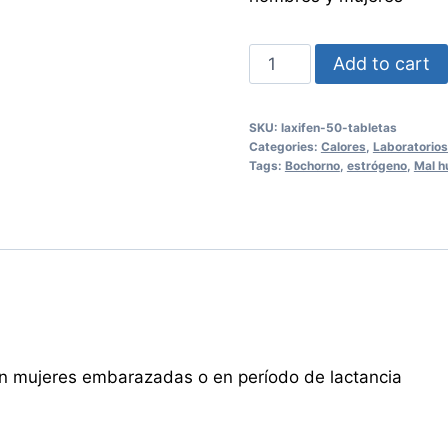
VITASIL
Add to cart
JUVENTUD
30
SKU:
laxifen-50-tabletas
Cápsulas
Categories:
Calores
,
Laboratorios
quantity
Tags:
Bochorno
,
estrógeno
,
Mal h
n mujeres embarazadas o en período de lactancia