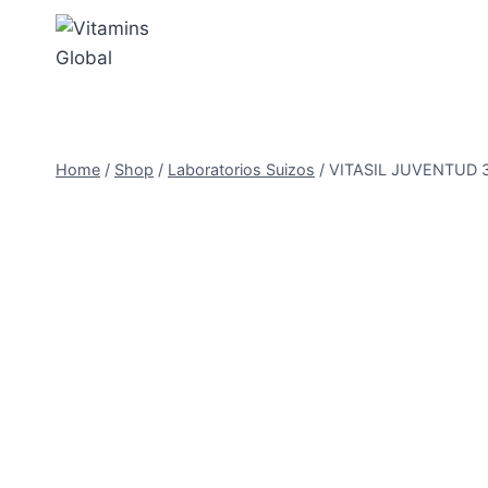
Skip
to
content
Home
/
Shop
/
Laboratorios Suizos
/
VITASIL JUVENTUD 3