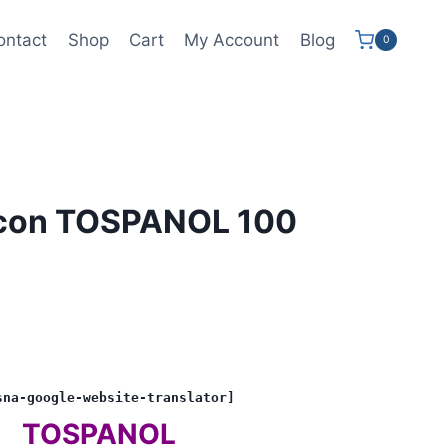
ontact
Shop
Cart
My Account
Blog
0
s con TOSPANOL 100
sna-google-website-translator]
TOSPANOL