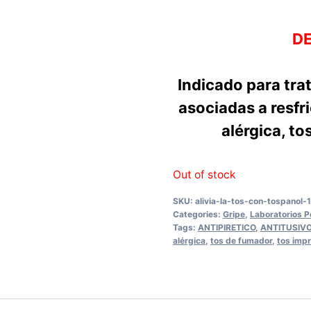
D
Indicado para tra
asociadas a resfr
alérgica, t
Out of stock
SKU:
alivia-la-tos-con-tospanol-
Categories:
Gripe
,
Laboratorios P
Tags:
ANTIPIRETICO
,
ANTITUSIV
alérgica
,
tos de fumador
,
tos imp