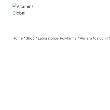
Skip
to
content
Home
/
Shop
/
Laboratorios Polyfarma
/
Alivia la tos con