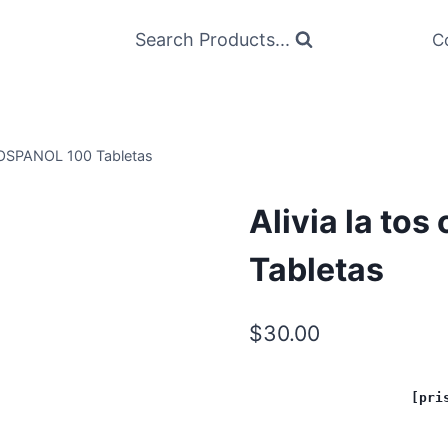
Search Products...
C
 TOSPANOL 100 Tabletas
Alivia la to
Tabletas
$
30.00
[pri