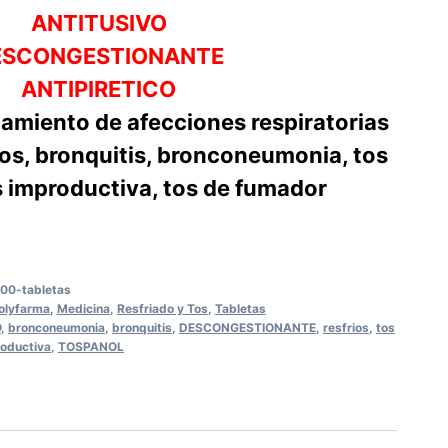
ANTITUSIVO
ESCONGESTIONANTE
ANTIPIRETICO
tamiento de afecciones respiratorias
ios, bronquitis, bronconeumonia, tos
os improductiva, tos de fumador
100-tabletas
olyfarma
,
Medicina
,
Resfriado y Tos
,
Tabletas
O
,
bronconeumonia
,
bronquitis
,
DESCONGESTIONANTE
,
resfrios
,
tos
roductiva
,
TOSPANOL