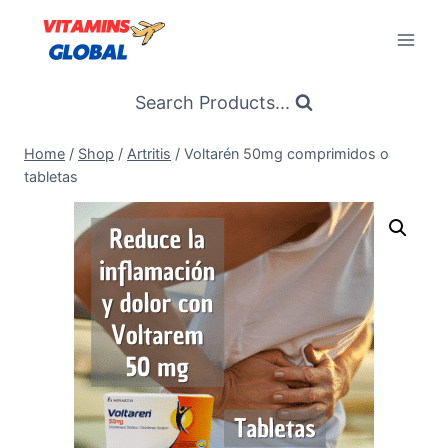
Skip
to
content
Search Products...
Home
/
Shop
/
Artritis
/
Voltarén 50mg comprimidos o
tabletas