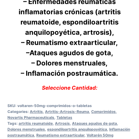
– Enfermedades reumáticas
inflamatorias crónicas (artritis
reumatoide, espondiloartritis
anquilopoyética, artrosis),
– Reumatismo extraarticular,
–
Ataques agudos de gota,
– Dolores menstruales,
– Inflamación postraumática.
Seleccione Cantidad:
SKU:
voltaren-50mg-comprimidos-o-tabletas
Categories:
Artritis
,
Artritis-Artrosis-Reuma
,
Comprimidos
,
Novartis Pharmaceuticals
,
Tabletas
Tags:
artritis reumatoide
,
Artrosis
,
Ataques agudos de gota
,
Dolores menstruales
,
espondiloartritis anquilopoyética
,
Inflamación
postraumática
,
Reumatismo extraarticular
,
Voltarén 50mg