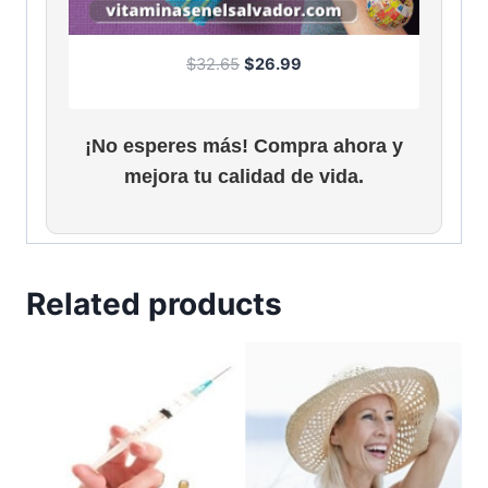
O
C
$
32.65
$
26.99
r
u
i
r
g
r
¡No esperes más! Compra ahora y
i
e
mejora tu calidad de vida.
n
n
a
t
l
p
p
r
r
i
Related products
i
c
c
e
e
i
w
s
a
:
s
$
:
2