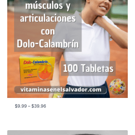
Price
$
9.99
–
$
39.96
range:
$9.99
through
$39.96