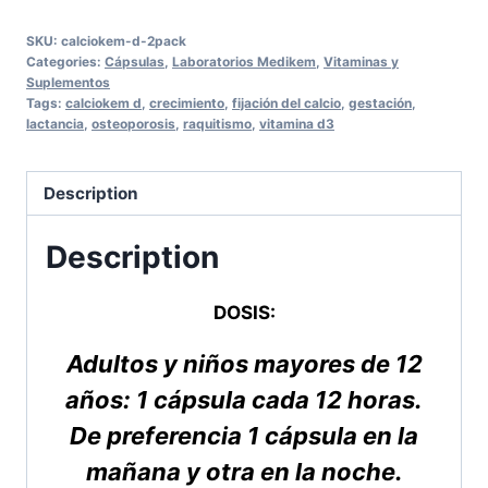
2Pack
SKU:
calciokem-d-2pack
quantity
Categories:
Cápsulas
,
Laboratorios Medikem
,
Vitaminas y
Suplementos
Tags:
calciokem d
,
crecimiento
,
fijación del calcio
,
gestación
,
lactancia
,
osteoporosis
,
raquitismo
,
vitamina d3
Description
Description
DOSIS:
Adultos y niños mayores de 12
años: 1 cápsula cada 12 horas.
De preferencia 1 cápsula en la
mañana y otra en la noche.