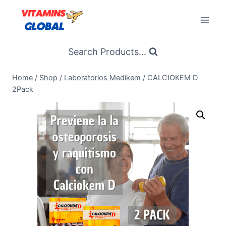
Skip
to
content
Search Products...
Home
/
Shop
/
Laboratorios Medikem
/
CALCIOKEM D
2Pack