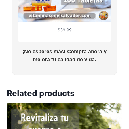
0
0
t
h
$
39.99
r
o
u
¡No esperes más! Compra ahora y
g
h
mejora tu calidad de vida.
$
5
0
.
Related products
0
0