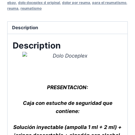
ebay
,
dolo doceplex d original
,
dolor por reuma
,
para el reumatismo
,
quantity
reuma
,
reumatismo
Description
Description
PRESENTACION:
Caja con estuche de seguridad que
contiene:
Solución inyectable (ampolla 1 ml + 2 ml) +