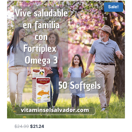
Sale!
Original
Current
$
24.99
$
21.24