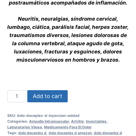
postraumáticos acompañados de inflamación.
Neuritis, neuralgias, síndrome cervical,
lumbago, ciática, parálisis facial, herpes zoster,
traumatismos diversos, lesiones dolorosas de
la columna vertebral, ataque agudo de gota,
luxaciones, fracturas y esguinces, dolores
músculonerviosos en hombros y brazos.
DOLO
Add to cart
DOCEPLEX
-
SKU:
dolo-doceplex-d-inyeccion-unidad
D
Categories:
Ampolla Intramuscular
,
Artritis
,
Inyectables
,
INYECCION
Laboratorios Vijosa
,
Medicamento Para El Dolor
Tags:
dolo doceplex d
,
dolo doceplex d amazon
,
dolo doceplex d
UNIDAD