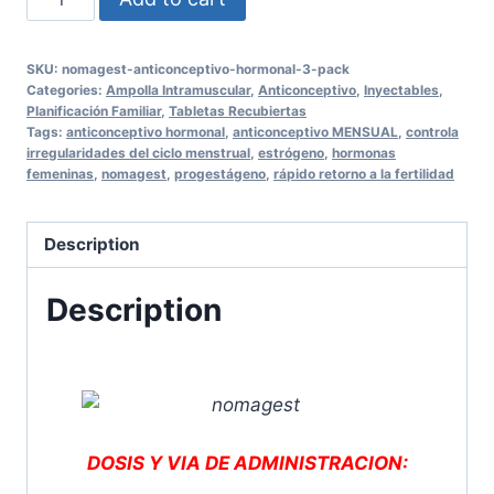
Anticonceptivo
Hormonal
SKU:
nomagest-anticonceptivo-hormonal-3-pack
3
Categories:
Ampolla Intramuscular
,
Anticonceptivo
,
Inyectables
,
PACK
Planificación Familiar
,
Tabletas Recubiertas
Tags:
anticonceptivo hormonal
,
anticonceptivo MENSUAL
,
controla
quantity
irregularidades del ciclo menstrual
,
estrógeno
,
hormonas
femeninas
,
nomagest
,
progestágeno
,
rápido retorno a la fertilidad
Description
Description
DOSIS Y VIA DE ADMINISTRACION: