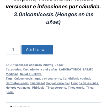
versicolor e infecciones por cándida.
3.0nicomicosis.(Hongos en las
uñas)
Fluconazol
Add to cart
Cápsulas
200mg
SKU:
fluconazol-capsulas-200mg-3pack
3
Categories:
Cuidado de la piel y uñas
,
LABORATORIOS SAIMED
,
Pack
Medicina
,
Salud Y Belleza
Tags:
0nicomicosis
,
aguda o recurrente
,
Candidiasis vaginal
,
quantity
Dermatomicosis
,
fluconazol
,
hongos en la piel
,
Hongos en las uñas
,
Hongos vaginales
,
Pitiriasis
,
Tinea corporis
,
Tinea cruris
,
Tinea
pedis