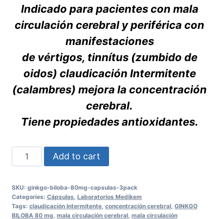
Indicado para pacientes con mala
circulación cerebral y periférica con
manifestaciones
de vértigos, tinnítus (zumbido de
oidos) claudicación Intermitente
(calambres) mejora la concentración
cerebral.
Tiene propiedades antioxidantes.
Ginkgo
Add to cart
Biloba
80mg
SKU:
ginkgo-biloba-80mg-capsulas-3pack
Cápsulas
Categories:
Cápsulas
,
Laboratorios Medikem
2
Tags:
claudicación Intermitente
,
concentración cerebral
,
GINKGO
BILOBA 80 mg
,
mala circulación cerebral
,
mala circulación
Pack