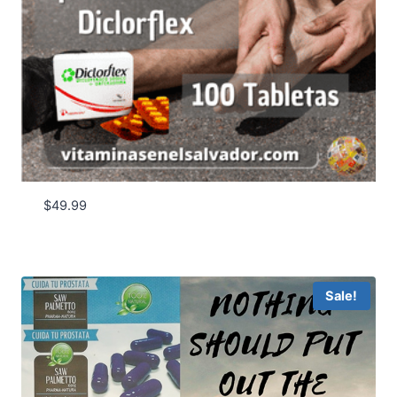
$
49.99
Sale!