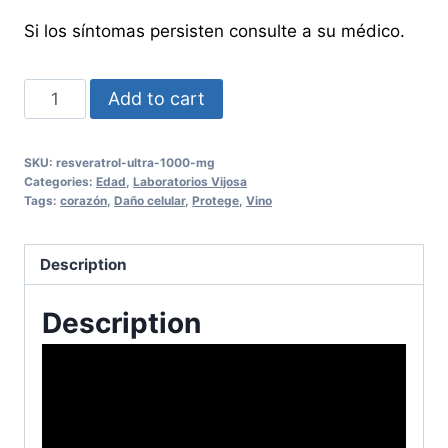
Si los síntomas persisten consulte a su médico.
Resveratrol
Add to cart
Ultra
1000
SKU:
resveratrol-ultra-1000-mg
mg
Categories:
Edad
,
Laboratorios Vijosa
quantity
Tags:
corazón
,
Daño celular
,
Protege
,
Vino
Description
Description