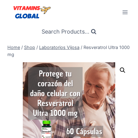
Skip
to
content
Search Products...
Home
/
Shop
/
Laboratorios Vijosa
/
Resveratrol Ultra 1000
mg