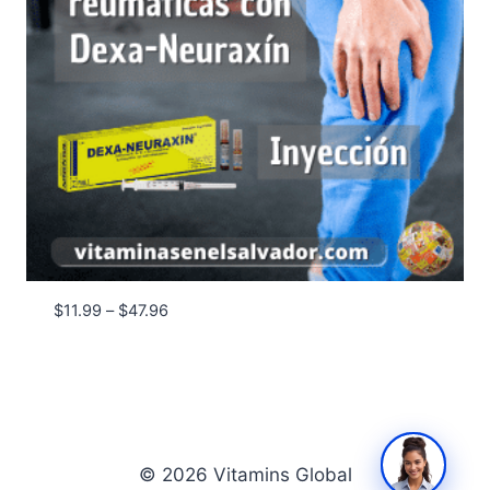
Price
$
11.99
–
$
47.96
range:
$11.99
through
$47.96
© 2026 Vitamins Global