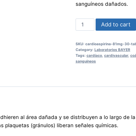
sanguíneos dañados.
CARDIOASPIRINA
Add to cart
81MG
30
SKU:
cardioaspirina-81mg-30-ta
Tabletas
Category:
Laboratorios BAYER
quantity
Tags:
cardíaco
,
cardivascular
,
co
sanguíneos
hieren al área dañada y se distribuyen a lo largo de la
as plaquetas (gránulos) liberan señales químicas.