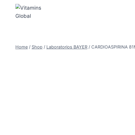
Skip
to
content
Home
/
Shop
/
Laboratorios BAYER
/
CARDIOASPIRINA 81M