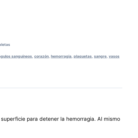
bletas
águlos sanguíneos
,
corazón
,
hemorragia
,
plaquetas
,
sangre
,
vasos
 superficie para detener la hemorragia. Al mismo