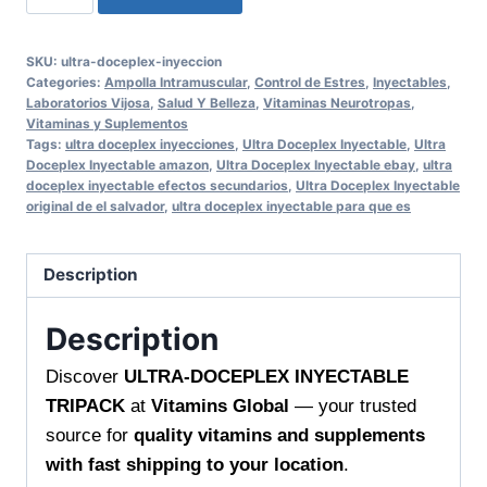
DOCEPLEX
INYECTABLE
SKU:
ultra-doceplex-inyeccion
TRIPACK
Categories:
Ampolla Intramuscular
,
Control de Estres
,
Inyectables
,
–
Laboratorios Vijosa
,
Salud Y Belleza
,
Vitaminas Neurotropas
,
Vitaminas y Suplementos
Advanced
Tags:
ultra doceplex inyecciones
,
Ultra Doceplex Inyectable
,
Ultra
Wellness
Doceplex Inyectable amazon
,
Ultra Doceplex Inyectable ebay
,
ultra
doceplex inyectable efectos secundarios
,
Ultra Doceplex Inyectable
Support
original de el salvador
,
ultra doceplex inyectable para que es
from
Vitamins
Description
Global
quantity
Description
Discover
ULTRA-DOCEPLEX INYECTABLE
TRIPACK
at
Vitamins Global
— your trusted
source for
quality vitamins and supplements
with fast shipping to your location
.