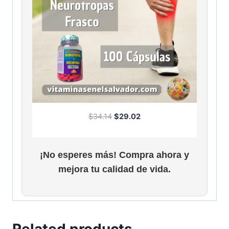
O
C
$
34.14
$
29.02
r
u
i
r
g
r
¡No esperes más! Compra ahora y
i
e
mejora tu calidad de vida.
n
n
a
t
l
p
p
r
r
i
Related products