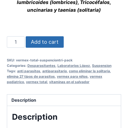
lumbricoides (lombrices), Tricocéfalos,
uncinarias y taenias (solitaria)
VERMEX
Add to cart
Total
SuspensionTri-
SKU:
vermex-total-suspenciontri-pack
Pack
Categories:
Desparasitantes
,
Laboratorios López
,
Suspension
quantity
Tags:
anti parasitos
,
antiparasitario
,
como eliminar la solitaria
,
elimina 27 tipos de parasitos
,
vermex para niños
,
vermex
pediatrico
,
vermex total
,
vitaminas en el salvador
Description
Description