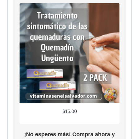
0
.
$
15.00
¡No esperes más! Compra ahora y