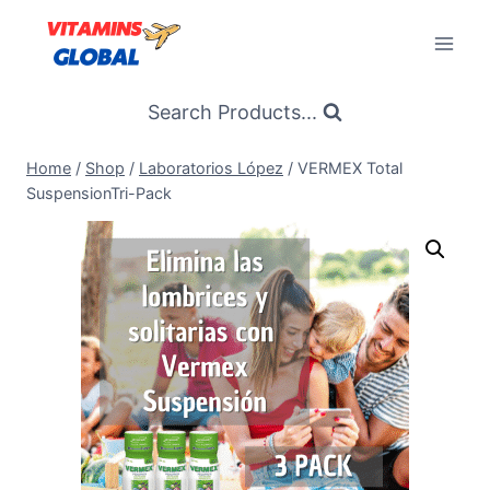
Skip
to
content
Search Products...
Home
/
Shop
/
Laboratorios López
/
VERMEX Total
SuspensionTri-Pack