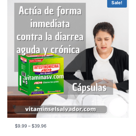
Sale!
Price
$
9.99
–
$
39.96
range: