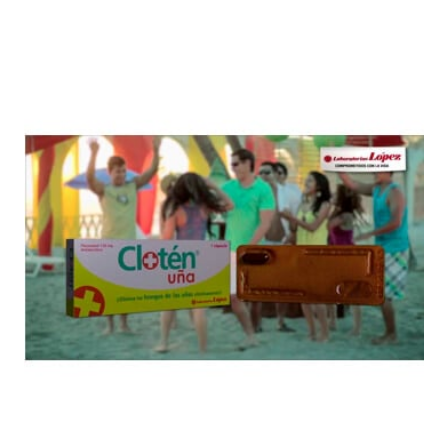
$9.99
through
$39.96