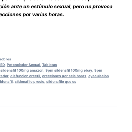
ión ante un estímulo sexual, pero no provoca
ecciones por varias horas.
sobres
MED
,
Potenciador Sexual
,
Tabletas
sildenafil 100mg amazon
,
9pm sildenafil 100mg ebay
,
9pm
vador
,
disfuncion erectil
,
erecciones por seis horas
,
eyaculacion
ildenafil
,
sildenafilo precio
,
sildenafilo que es