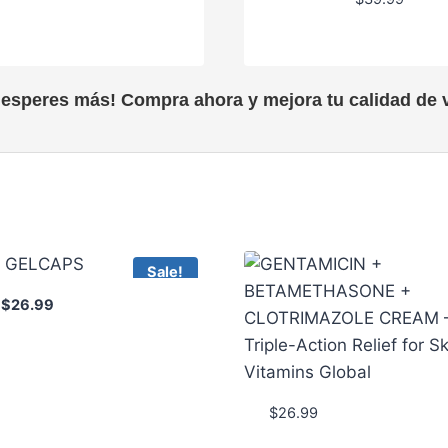
 esperes más! Compra ahora y mejora tu calidad de v
Sale!
Original
Current
$
26.99
price
price
was:
is:
$32.65.
$26.99.
$
26.99