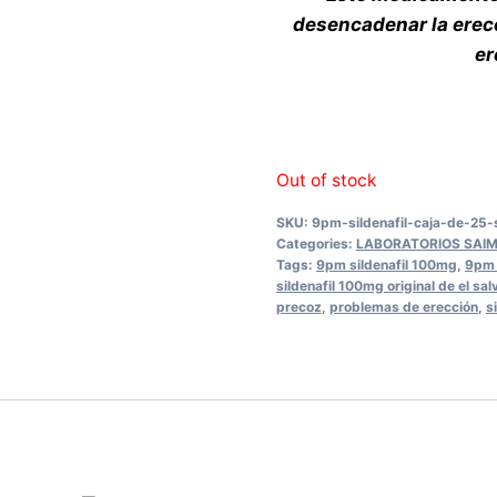
desencadenar la erecc
er
Out of stock
SKU:
9pm-sildenafil-caja-de-25-
Categories:
LABORATORIOS SAI
Tags:
9pm sildenafil 100mg
,
9pm 
sildenafil 100mg original de el sal
precoz
,
problemas de erección
,
s