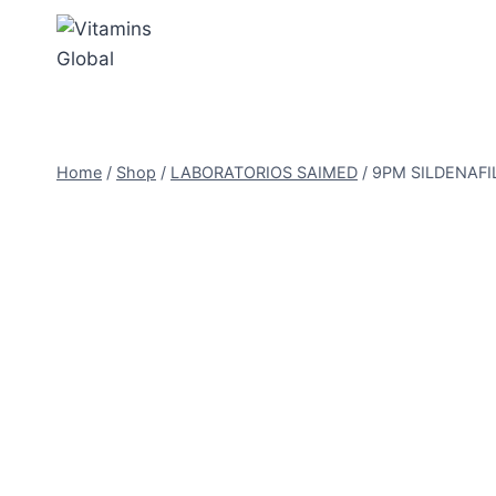
Skip
to
content
Home
/
Shop
/
LABORATORIOS SAIMED
/
9PM SILDENAFI