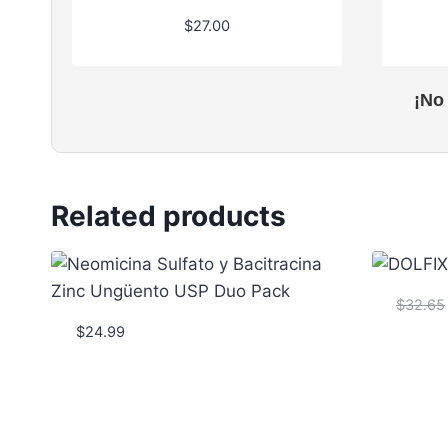
$
27.00
¡No
Related products
$
32.65
$
24.99